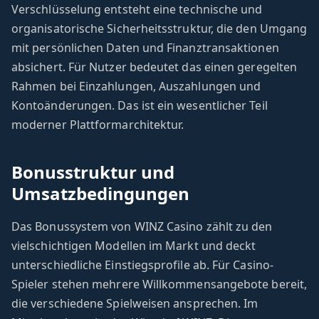
Verschlüsselung entsteht eine technische und
organisatorische Sicherheitsstruktur, die den Umgang
mit persönlichen Daten und Finanztransaktionen
absichert. Für Nutzer bedeutet das einen geregelten
Rahmen bei Einzahlungen, Auszahlungen und
Kontoänderungen. Das ist ein wesentlicher Teil
moderner Plattformarchitektur.
Bonusstruktur und
Umsatzbedingungen
Das Bonussystem von WINZ Casino zählt zu den
vielschichtigen Modellen im Markt und deckt
unterschiedliche Einstiegsprofile ab. Für Casino-
Spieler stehen mehrere Willkommensangebote bereit,
die verschiedene Spielweisen ansprechen. Im