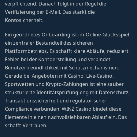
verpflichtend. Danach folgt in der Regel die
Verifizierung per E-Mail. Das stärkt die
Kontosicherheit.
Ein geordnetes Onboarding ist im Online-Glücksspiel
ein zentraler Bestandteil des sicheren
Plattformbetriebs. Es schafft klare Abläufe, reduziert
Fehler bei der Kontoerstellung und verbindet
Benutzerfreundlichkeit mit Schutzmechanismen.
Gerade bei Angeboten mit Casino, Live-Casino,
Sportwetten und Krypto-Zahlungen ist eine sauber
strukturierte Identitätsprüfung eng mit Datenschutz,
Transaktionssicherheit und regulatorischer
Compliance verbunden. WINZ Casino bindet diese
Elemente in einen nachvollziehbaren Ablauf ein. Das
schafft Vertrauen.