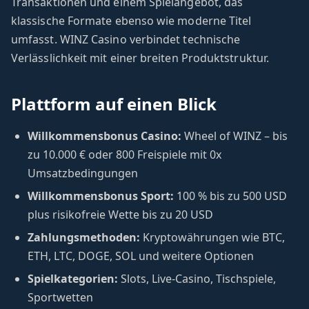
Transaktionen und einem Spielangebot, das
klassische Formate ebenso wie moderne Titel
umfasst. WINZ Casino verbindet technische
Verlässlichkeit mit einer breiten Produktstruktur.
Plattform auf einen Blick
Willkommensbonus Casino:
Wheel of WINZ – bis
zu 10.000 € oder 800 Freispiele mit 0x
Umsatzbedingungen
Willkommensbonus Sport:
100 % bis zu 500 USD
plus risikofreie Wette bis zu 20 USD
Zahlungsmethoden:
Kryptowährungen wie BTC,
ETH, LTC, DOGE, SOL und weitere Optionen
Spielkategorien:
Slots, Live-Casino, Tischspiele,
Sportwetten