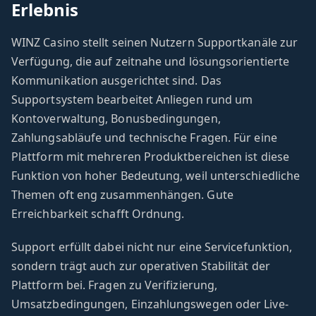
Erlebnis
WINZ Casino stellt seinen Nutzern Supportkanäle zur
Verfügung, die auf zeitnahe und lösungsorientierte
Kommunikation ausgerichtet sind. Das
Supportsystem bearbeitet Anliegen rund um
Kontoverwaltung, Bonusbedingungen,
Zahlungsabläufe und technische Fragen. Für eine
Plattform mit mehreren Produktbereichen ist diese
Funktion von hoher Bedeutung, weil unterschiedliche
Themen oft eng zusammenhängen. Gute
Erreichbarkeit schafft Ordnung.
Support erfüllt dabei nicht nur eine Servicefunktion,
sondern trägt auch zur operativen Stabilität der
Plattform bei. Fragen zu Verifizierung,
Umsatzbedingungen, Einzahlungswegen oder Live-