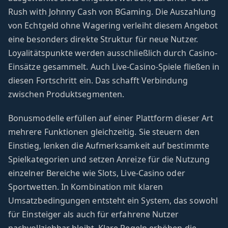
Rush with Johnny Cash von BGaming. Die Auszahlung
von Echtgeld ohne Wagering verleiht diesem Angebot
eine besonders direkte Struktur für neue Nutzer.
Loyalitätspunkte werden ausschließlich durch Casino-
Einsätze gesammelt. Auch Live-Casino-Spiele fließen in
diesen Fortschritt ein. Das schafft Verbindung
zwischen Produktsegmenten.
Bonusmodelle erfüllen auf einer Plattform dieser Art
mehrere Funktionen gleichzeitig. Sie steuern den
Einstieg, lenken die Aufmerksamkeit auf bestimmte
Spielkategorien und setzen Anreize für die Nutzung
einzelner Bereiche wie Slots, Live-Casino oder
Sportwetten. In Kombination mit klaren
Umsatzbedingungen entsteht ein System, das sowohl
für Einsteiger als auch für erfahrene Nutzer