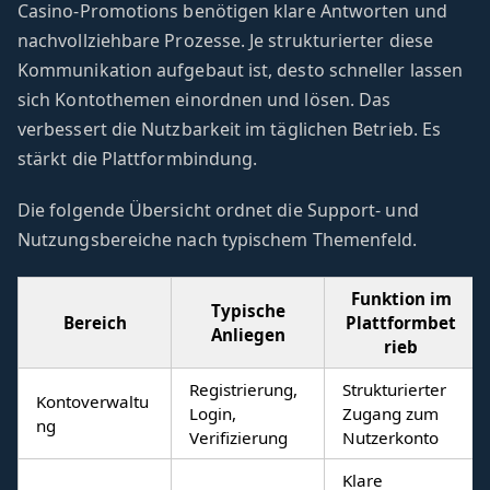
Casino-Promotions benötigen klare Antworten und
nachvollziehbare Prozesse. Je strukturierter diese
Kommunikation aufgebaut ist, desto schneller lassen
sich Kontothemen einordnen und lösen. Das
verbessert die Nutzbarkeit im täglichen Betrieb. Es
stärkt die Plattformbindung.
Die folgende Übersicht ordnet die Support- und
Nutzungsbereiche nach typischem Themenfeld.
Funktion im
Typische
Bereich
Plattformbet
Anliegen
rieb
Registrierung,
Strukturierter
Kontoverwaltu
Login,
Zugang zum
ng
Verifizierung
Nutzerkonto
Klare