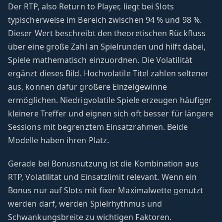
Der RTP, also Return to Player, liegt bei Slots
typischerweise im Bereich zwischen 94 % und 98 %.
Dieser Wert beschreibt den theoretischen Rückfluss
über eine große Zahl an Spielrunden und hilft dabei,
Spiele mathematisch einzuordnen. Die Volatilität
ergänzt dieses Bild. Hochvolatile Titel zahlen seltener
aus, können dafür größere Einzelgewinne
ermöglichen. Niedrigvolatile Spiele erzeugen häufiger
kleinere Treffer und eignen sich oft besser für längere
Sessions mit begrenztem Einsatzrahmen. Beide
Modelle haben ihren Platz.
Gerade bei Bonusnutzung ist die Kombination aus
RTP, Volatilität und Einsatzlimit relevant. Wenn ein
Bonus nur auf Slots mit fixer Maximalwette genutzt
werden darf, werden Spielrhythmus und
Schwankungsbreite zu wichtigen Faktoren.