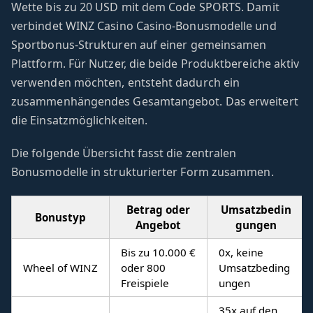
Wette bis zu 20 USD mit dem Code SPORTS. Damit
verbindet WINZ Casino Casino-Bonusmodelle und
Sportbonus-Strukturen auf einer gemeinsamen
Plattform. Für Nutzer, die beide Produktbereiche aktiv
verwenden möchten, entsteht dadurch ein
zusammenhängendes Gesamtangebot. Das erweitert
die Einsatzmöglichkeiten.
Die folgende Übersicht fasst die zentralen
Bonusmodelle in strukturierter Form zusammen.
Betrag oder
Umsatzbedin
Bonustyp
Angebot
gungen
Bis zu 10.000 €
0x, keine
Wheel of WINZ
oder 800
Umsatzbeding
Freispiele
ungen
35x auf den