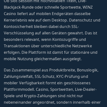
Ob Slot-Session mit hochvolatilen Titeln, Live-
Blackjack-Runde oder schnelle Sportwette, WINZ
Casino liefert auf mobilen Endgeräten dasselbe
Kernerlebnis wie auf dem Desktop. Datenschutz und
Kontosicherheit bleiben dabei durch SSL-
Verschlüsselung auf allen Geräten gewahrt. Das ist
besonders relevant, wenn Kontozugriffe und
Transaktionen über unterschiedliche Netzwerke
erfolgen. Die Plattform ist damit für stationäre und
mobile Nutzung gleichermaßen ausgelegt.
Das Zusammenspiel aus Produktbreite, Bonuslogik,
Zahlungsvielfalt, SSL-Schutz, KYC-Prüfung und
mobiler Verfügbarkeit formt ein geschlossenes
Plattformmodell. Casino, Sportwetten, Live-Dealer-
Spiele und Krypto-Zahlungen sind nicht nur
nebeneinander angeordnet, sondern innerhalb einer